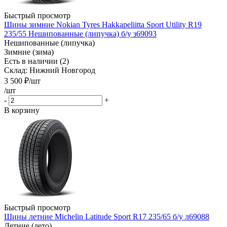
Быстрый просмотр
Шины зимние Nokian Tyres Hakkapeliitta Sport Utility R19
235/55 Нешипованные (липучка) б/у з69093
Нешипованные (липучка)
Зимние (зима)
Есть в наличии (2)
Склад: Нижний Новгород
3 500
₽
/шт
/шт
-
+
В корзину
Быстрый просмотр
Шины летние Michelin Latitude Sport R17 235/65 б/у л69088
Летние (лето)