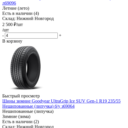
л69096
Летние (лето)
Есть в наличии (4)
Склад: Нижний Новгород
2 500
₽
/шт
/шт
-
+
В корзину
Быстрый просмотр
Шины зимние Goodyear UltraGrip Ice SUV Gen-1 R19 235/55
Нешипованные (липучка) б/у з69064
Нешипованные (липучка)
Зимние (зима)
Есть в наличии (2)
Склад: Нижний Новгород