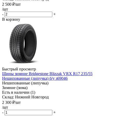
2 500
₽
/шт
/шт
-
+
В корзину
Быстрый просмотр
Шины зимние Bridgestone Blizzak VRX R17 235/55
Нешипованные (липучка) б/у з69046
Нешипованные (липучка)
Зимние (зима)
Есть в наличии (1)
Склад: Нижний Новгород
2 300
₽
/шт
/шт
-
+