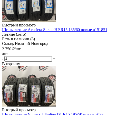
Быстрый просмотр
Шины летние Accelera Surate HP R15 185/60 новые л151851
Летние (лето)
Есть в наличии (8)
Склад: Нижний Новгород
2 750
₽
/шт
/шт
-
+
В корзину
Быстрый просмотр
Шины летние Vinmax Ultraline D1 R15 195/50 новые л038