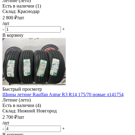
Летние (лето)
Есть в наличии (1)
Склад: Краснодар
2 800
₽
/шт
/шт
-
+
В корзину
Быстрый просмотр
Шины летние Rauffan Astrar R3 R14 175/70 новые л141754
Летние (лето)
Есть в наличии (4)
Склад: Нижний Новгород
2 700
₽
/шт
/шт
-
+
В корзину