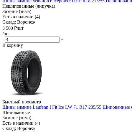
Шины зимние Windforce Icepower UHP R18 215/55 Нешипованны
Нешипованные (липучка)
Зимние (зима)
Есть в наличии (4)
Склад: Воронеж
3 500
₽
/шт
/шт
-
+
В корзину
Быстрый просмотр
Шины зимние Laufenn I Fit Ice LW 71 R17 235/55 Шипованные 
Шипованные
Зимние (зима)
Есть в наличии (4)
Склад: Воронеж