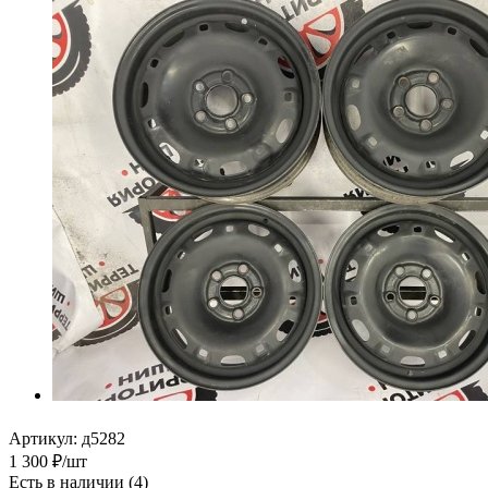
Артикул:
д5282
1 300
₽
/шт
Есть в наличии
(4)