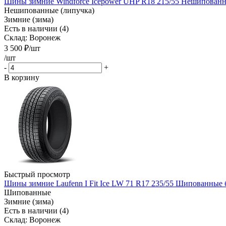
Шины зимние Windforce Icepower UHP R18 215/55 Нешипованны
Нешипованные (липучка)
Зимние (зима)
Есть в наличии (4)
Склад: Воронеж
3 500
₽
/шт
/шт
-
+
В корзину
Быстрый просмотр
Шины зимние Laufenn I Fit Ice LW 71 R17 235/55 Шипованные 
Шипованные
Зимние (зима)
Есть в наличии (4)
Склад: Воронеж