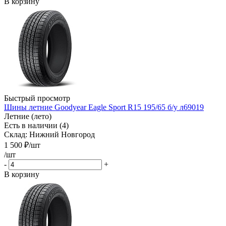
В корзину
Быстрый просмотр
Шины летние Goodyear Eagle Sport R15 195/65 б/у л69019
Летние (лето)
Есть в наличии (4)
Склад: Нижний Новгород
1 500
₽
/шт
/шт
-
+
В корзину