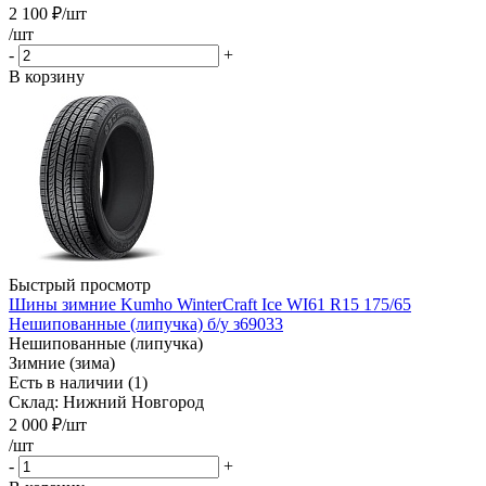
2 100
₽
/шт
/шт
-
+
В корзину
Быстрый просмотр
Шины зимние Kumho WinterCraft Ice WI61 R15 175/65
Нешипованные (липучка) б/у з69033
Нешипованные (липучка)
Зимние (зима)
Есть в наличии (1)
Склад: Нижний Новгород
2 000
₽
/шт
/шт
-
+