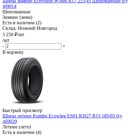
Шины зимние Ecovision W-686 R17 225/45 Шипованные б/у
з69014
Шипованные
Зимние (зима)
Есть в наличии (2)
Склад: Нижний Новгород
3 250
₽
/шт
/шт
-
+
В корзину
Быстрый просмотр
Шины летние Kumho Ecowing ES01 KH27 R15 185/65 б/у
л69029
Летние (лето)
Есть в наличии (4)