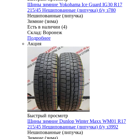
Шины зимние Yokohama Ice Guard IG30 R17
215/45 Нешипованные (липучка) б/у з780
Нешипованные (липучка)
Зимние (зима)
Есть в наличии (4)
Склад: Воронеж
Подробнее
Акция
Быстрый просмотр
Шины зимние Dunlop Winter Maxx WM01 R17
215/45 Нешипованные (липучка) б/у з3992
Нешипованные (липучка)
Зимние (зима)