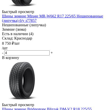
Быстрый просмотр
Шины зимние Mirage MR-W662 R17 225/65 Нешипованные
(липучка) б/у з77857
Нешипованные (липучка)
Зимние (зима)
Есть в наличии (4)
Склад: Краснодар
8 750
₽
/шт
/шт
-
+
В корзину
Быстрый просмотр
Шины зимние Bridgestone Blizzak DM-V2 R18 225/55