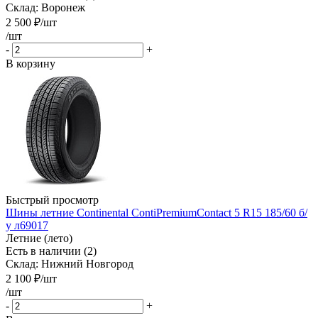
Склад: Воронеж
2 500
₽
/шт
/шт
-
+
В корзину
Быстрый просмотр
Шины летние Continental ContiPremiumContact 5 R15 185/60 б/
у л69017
Летние (лето)
Есть в наличии (2)
Склад: Нижний Новгород
2 100
₽
/шт
/шт
-
+