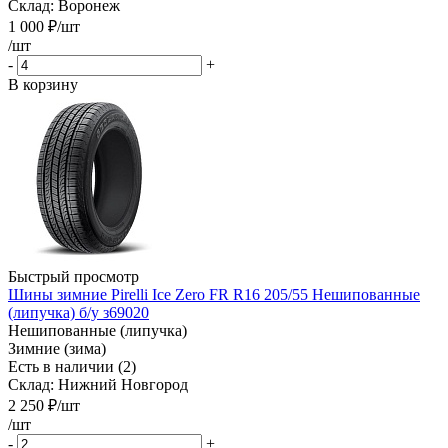
Склад: Воронеж
1 000
₽
/шт
/шт
-
+
В корзину
Быстрый просмотр
Шины зимние Pirelli Ice Zero FR R16 205/55 Нешипованные
(липучка) б/у з69020
Нешипованные (липучка)
Зимние (зима)
Есть в наличии (2)
Склад: Нижний Новгород
2 250
₽
/шт
/шт
-
+