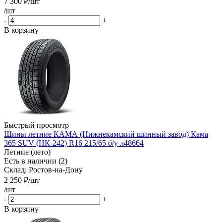
7 300
₽
/шт
/шт
-
+
В корзину
Быстрый просмотр
Шины летние КАМА (Нижнекамский шинный завод) Кама
365 SUV (НК-242) R16 215/65 б/у л48664
Летние (лето)
Есть в наличии (2)
Склад: Ростов-на-Дону
2 250
₽
/шт
/шт
-
+
В корзину