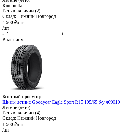
Летние (лето)
Run on flat
Есть в наличии (2)
Склад: Нижний Новгород
4 500
₽
/шт
/шт
-
+
В корзину
Быстрый просмотр
Шины летние Goodyear Eagle Sport R15 195/65 б/у л69019
Летние (лето)
Есть в наличии (4)
Склад: Нижний Новгород
1 500
₽
/шт
/шт