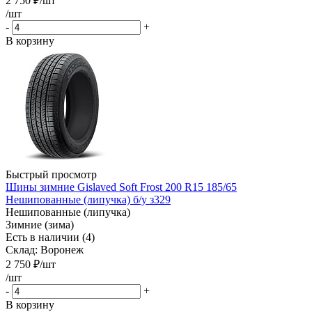
2 750
₽
/шт
/шт
-
+
В корзину
Быстрый просмотр
Шины зимние Gislaved Soft Frost 200 R15 185/65
Нешипованные (липучка) б/у з329
Нешипованные (липучка)
Зимние (зима)
Есть в наличии (4)
Склад: Воронеж
2 750
₽
/шт
/шт
-
+
В корзину