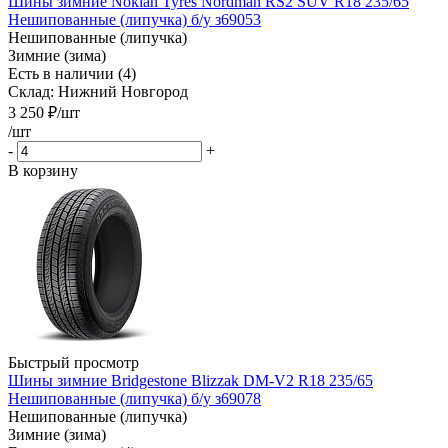
Шины зимние Nokian Tyres Nordman RS2 SUV R18 235/65
Нешипованные (липучка) б/у з69053
Нешипованные (липучка)
Зимние (зима)
Есть в наличии (4)
Склад: Нижний Новгород
3 250
₽
/шт
/шт
-
+
В корзину
Быстрый просмотр
Шины зимние Bridgestone Blizzak DM-V2 R18 235/65
Нешипованные (липучка) б/у з69078
Нешипованные (липучка)
Зимние (зима)