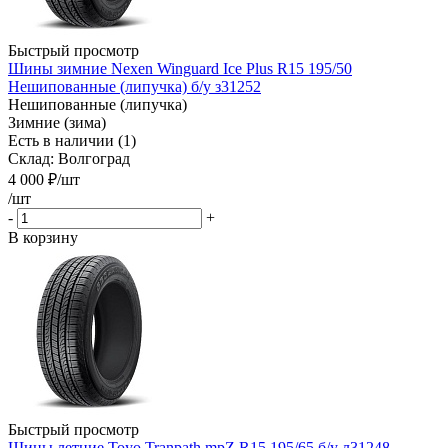
Быстрый просмотр
Шины зимние Nexen Winguard Ice Plus R15 195/50
Нешипованные (липучка) б/у з31252
Нешипованные (липучка)
Зимние (зима)
Есть в наличии (1)
Склад: Волгоград
4 000
₽
/шт
/шт
-
+
В корзину
Быстрый просмотр
Шины летние Toyo Tranpath mpZ R15 195/65 б/у л31248