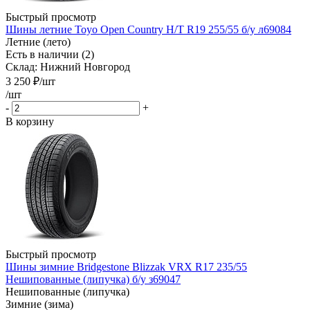
Быстрый просмотр
Шины летние Toyo Open Country H/T R19 255/55 б/у л69084
Летние (лето)
Есть в наличии (2)
Склад: Нижний Новгород
3 250
₽
/шт
/шт
-
+
В корзину
Быстрый просмотр
Шины зимние Bridgestone Blizzak VRX R17 235/55
Нешипованные (липучка) б/у з69047
Нешипованные (липучка)
Зимние (зима)