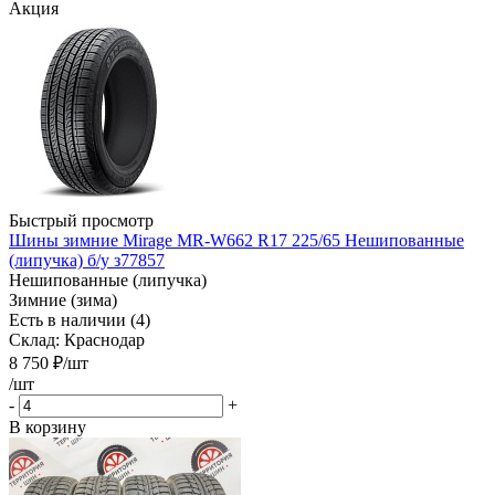
Акция
Быстрый просмотр
Шины зимние Mirage MR-W662 R17 225/65 Нешипованные
(липучка) б/у з77857
Нешипованные (липучка)
Зимние (зима)
Есть в наличии (4)
Склад: Краснодар
8 750
₽
/шт
/шт
-
+
В корзину