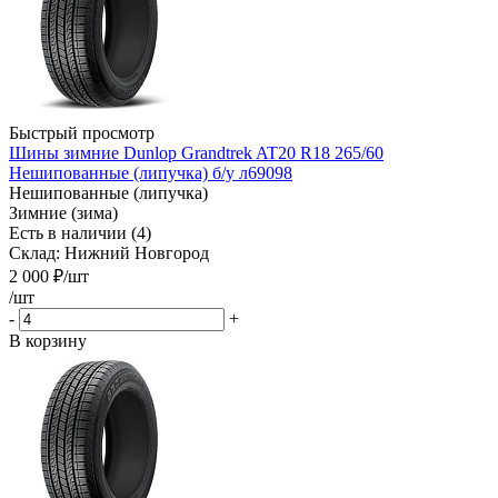
Быстрый просмотр
Шины зимние Dunlop Grandtrek AT20 R18 265/60
Нешипованные (липучка) б/у л69098
Нешипованные (липучка)
Зимние (зима)
Есть в наличии (4)
Склад: Нижний Новгород
2 000
₽
/шт
/шт
-
+
В корзину