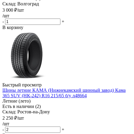
Склад: Волгоград
3 000
₽
/шт
/шт
-
+
В корзину
Быстрый просмотр
Шины летние КАМА (Нижнекамский шинный завод) Кама
365 SUV (НК-242) R16 215/65 б/у л48664
Летние (лето)
Есть в наличии (2)
Склад: Ростов-на-Дону
2 250
₽
/шт
/шт
-
+