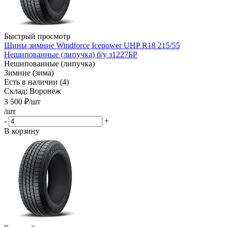
Быстрый просмотр
Шины зимние Windforce Icepower UHP R18 215/55
Нешипованные (липучка) б/у з1227БР
Нешипованные (липучка)
Зимние (зима)
Есть в наличии (4)
Склад: Воронеж
3 500
₽
/шт
/шт
-
+
В корзину