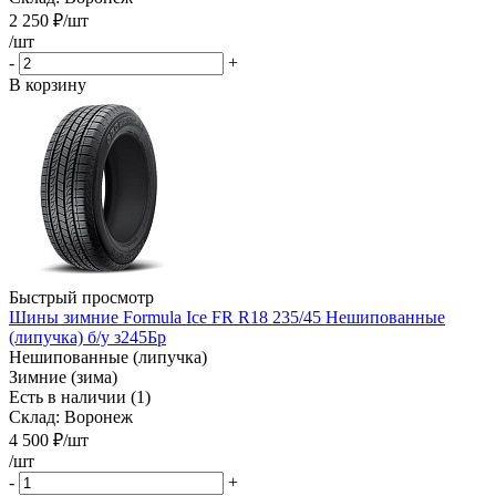
2 250
₽
/шт
/шт
-
+
В корзину
Быстрый просмотр
Шины зимние Formula Ice FR R18 235/45 Нешипованные
(липучка) б/у з245Бр
Нешипованные (липучка)
Зимние (зима)
Есть в наличии (1)
Склад: Воронеж
4 500
₽
/шт
/шт
-
+