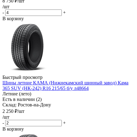
8 750
₽
/шт
/шт
-
+
В корзину
Быстрый просмотр
Шины летние КАМА (Нижнекамский шинный завод) Кама
365 SUV (НК-242) R16 215/65 б/у л48664
Летние (лето)
Есть в наличии (2)
Склад: Ростов-на-Дону
2 250
₽
/шт
/шт
-
+
В корзину