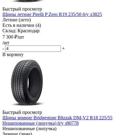
Быстрый просмотр
Шины летние Pirelli P Zero R19 235/50 б/у л3825
Летние (лето)
Есть в наличии (4)
Склад: Краснодар
7 300
₽
/шт
/шт
-
+
В корзину
Быстрый просмотр
Шины зимние Bridgestone Blizzak DM-V2 R18 225/55
Нешипованные (липучка) б/у з90778
Нешипованные (липучка)
Зимние (зима)