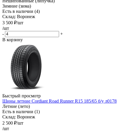
Нешипованные (липучка)
Зимние (зима)
Есть в наличии (4)
Склад: Воронеж
3 500
₽
/шт
/шт
-
+
В корзину
Быстрый просмотр
Шины летние Cordiant Road Runner R15 185/65 б/у л0178
Летние (лето)
Есть в наличии (1)
Склад: Воронеж
2 500
₽
/шт
/шт